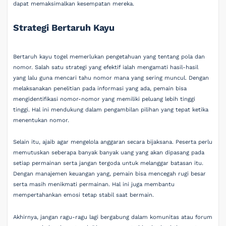
dapat memaksimalkan kesempatan mereka.
Strategi Bertaruh Kayu
Bertaruh kayu togel memerlukan pengetahuan yang tentang pola dan
nomor. Salah satu strategi yang efektif ialah mengamati hasil-hasil
yang lalu guna mencari tahu nomor mana yang sering muncul. Dengan
melaksanakan penelitian pada informasi yang ada, pemain bisa
mengidentifikasi nomor-nomor yang memiliki peluang lebih tinggi
tinggi. Hal ini mendukung dalam pengambilan pilihan yang tepat ketika
menentukan nomor.
Selain itu, ajaib agar mengelola anggaran secara bijaksana. Peserta perlu
memutuskan seberapa banyak banyak uang yang akan dipasang pada
setiap permainan serta jangan tergoda untuk melanggar batasan itu.
Dengan manajemen keuangan yang, pemain bisa mencegah rugi besar
serta masih menikmati permainan. Hal ini juga membantu
mempertahankan emosi tetap stabil saat bermain.
Akhirnya, jangan ragu-ragu lagi bergabung dalam komunitas atau forum