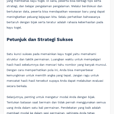
yang membahas kayu togel. Di sana, peserta bisa berbagi tips serta
strategi, dan belajar pengalaman pengalaman. Melalui berdiskusi dan
bertukaran data, peserta bisa mendapatkan wawasan baru yang dapat
meningkatkan peluang kejayaan kita. Selalu perhatikan bahwasanya
bertaruh dengan bijak serta teratur adalah rahasia keberhasilan pada
kayu togel.
Petunjuk dan Strategi Sukses
Satu kunci sukses pada memainkan kayu togel yaitu memahami
struktur dan taktik permainan. Luangkan waktu untuk mempelajari
hasil-hasil sebelumnya dan mencari tahu nombor yang banyak muncul.
Dengan cara memperhatikan pola ini, Anda bisa memperbesar
kemungkinan untuk memilih angka yang tepat. Jangan ragu untuk
mencatat hasil-hasil tersebut supaya Anda dapat melakukan evaluasi
secara berkala.
Selanjutnya, penting untuk mengatur modal Anda dengan bijak.
Tentukan batasan saat bermain dan tidak pernah menggunakan semua
uang Anda dalam satu kali permainan. Pendekatan yang baik adalah
membagi modal ke dalam sesi permainan, sehingga Anda tetap