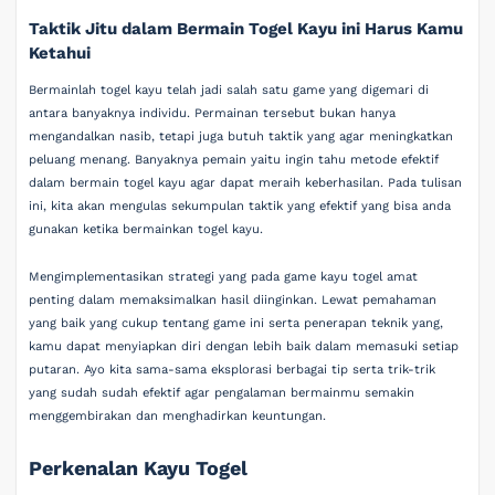
Taktik Jitu dalam Bermain Togel Kayu ini Harus Kamu
Ketahui
Bermainlah togel kayu telah jadi salah satu game yang digemari di
antara banyaknya individu. Permainan tersebut bukan hanya
mengandalkan nasib, tetapi juga butuh taktik yang agar meningkatkan
peluang menang. Banyaknya pemain yaitu ingin tahu metode efektif
dalam bermain togel kayu agar dapat meraih keberhasilan. Pada tulisan
ini, kita akan mengulas sekumpulan taktik yang efektif yang bisa anda
gunakan ketika bermainkan togel kayu.
Mengimplementasikan strategi yang pada game kayu togel amat
penting dalam memaksimalkan hasil diinginkan. Lewat pemahaman
yang baik yang cukup tentang game ini serta penerapan teknik yang,
kamu dapat menyiapkan diri dengan lebih baik dalam memasuki setiap
putaran. Ayo kita sama-sama eksplorasi berbagai tip serta trik-trik
yang sudah sudah efektif agar pengalaman bermainmu semakin
menggembirakan dan menghadirkan keuntungan.
Perkenalan Kayu Togel