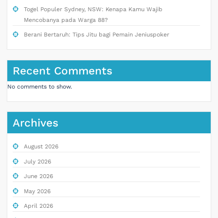
Togel Populer Sydney, NSW: Kenapa Kamu Wajib
Mencobanya pada Warga 88?
Berani Bertaruh: Tips Jitu bagi Pemain Jeniuspoker
Recent Comments
No comments to show.
Archives
August 2026
July 2026
June 2026
May 2026
April 2026