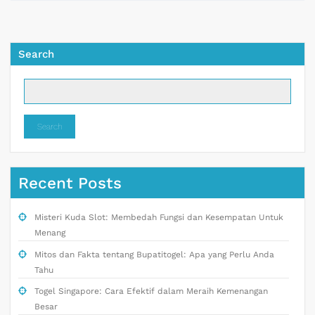
Search
Search
Recent Posts
Misteri Kuda Slot: Membedah Fungsi dan Kesempatan Untuk
Menang
Mitos dan Fakta tentang Bupatitogel: Apa yang Perlu Anda
Tahu
Togel Singapore: Cara Efektif dalam Meraih Kemenangan
Besar