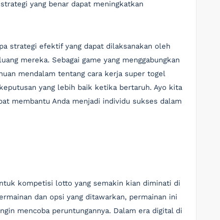
strategi yang benar dapat meningkatkan
apa strategi efektif yang dapat dilaksanakan oleh
eluang mereka. Sebagai game yang menggabungkan
huan mendalam tentang cara kerja super togel
eputusan yang lebih baik ketika bertaruh. Ayo kita
 dapat membantu Anda menjadi individu sukses dalam
tuk kompetisi lotto yang semakin kian diminati di
rmainan dan opsi yang ditawarkan, permainan ini
ngin mencoba peruntungannya. Dalam era digital di