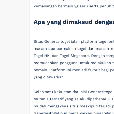
kemanangan bermain yg seru serta penuh t
Apa yang dimaksud dengan
Situs Generasitogel ialah platform togel
macam tipe permainan togel dari macam-ma
Togel HK, dan Togel Singapore. Dengan tam
memudahkan pengguna untuk melakukan t
pemain. Platform ini menjadi favorit bagi p
yang ditawarkan.
Salah satu kekuatan dari sisi Generasito
tautan alternatif yang selalu diperbaharui.
mudah mengakses situs meskipun terjadi pe
Generasitogel pun menawarkan opsi login 