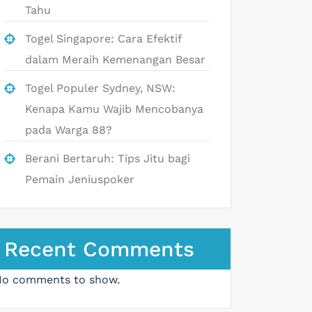
Tahu
Togel Singapore: Cara Efektif
dalam Meraih Kemenangan Besar
Togel Populer Sydney, NSW:
Kenapa Kamu Wajib Mencobanya
pada Warga 88?
Berani Bertaruh: Tips Jitu bagi
Pemain Jeniuspoker
Recent Comments
No comments to show.