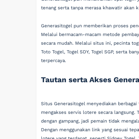
tenang serta tanpa merasa khawatir akan 
Generasitogel pun memberikan proses pend
Melalui bermacam-macam metode pembayar
secara mudah. Melalui situs ini, pecinta 
Toto Togel, Togel SDY, Togel SGP, serta ba
terpercaya.
Tautan serta Akses Genera
Situs Generasitogel menyediakan berbagai 
mengakses servis lotere secara langsung. 
dengan gampang, jadi pemain tidak mengal
Dengan menggunakan link yang sesuai tep
lotere yang terdapat, seperti Sidney Togel,