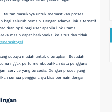
rui tautan masuknya untuk memastikan proses
n bagi seluruh pemain. Dengan adanya link alternatif
adirkan opsi bagi user apabila link utama
reka masih dapat berkoneksi ke situs dan tidak
generasitogel
ncang supaya mudah untuk diterapkan. Sesudah
a cuma nggak perlu membubuhkan data pengguna
am service yang tersedia. Dengan proses yang
ikan semua penggunanya bisa bermain dengan
dingan