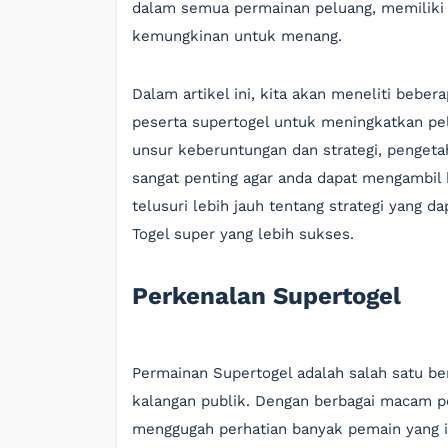
dalam semua permainan peluang, memiliki 
kemungkinan untuk menang.
Dalam artikel ini, kita akan meneliti beber
peserta supertogel untuk meningkatkan p
unsur keberuntungan dan strategi, pengeta
sangat penting agar anda dapat mengambil k
telusuri lebih jauh tentang strategi yang
Togel super yang lebih sukses.
Perkenalan Supertogel
Permainan Supertogel adalah salah satu ben
kalangan publik. Dengan berbagai macam pe
menggugah perhatian banyak pemain yang i