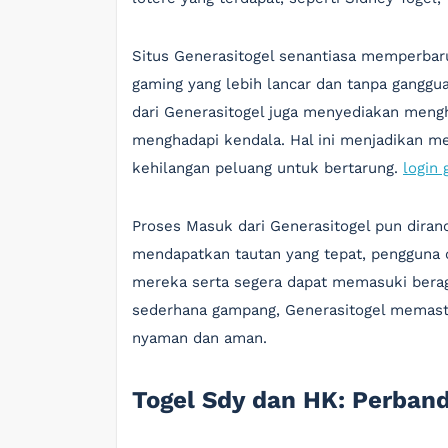
Situs Generasitogel senantiasa memperba
gaming yang lebih lancar dan tanpa ganggua
dari Generasitogel juga menyediakan mengh
menghadapi kendala. Hal ini menjadikan me
kehilangan peluang untuk bertarung.
login 
Proses Masuk dari Generasitogel pun dira
mendapatkan tautan yang tepat, penggun
mereka serta segera dapat memasuki berag
sederhana gampang, Generasitogel memast
nyaman dan aman.
Togel Sdy dan HK: Perban