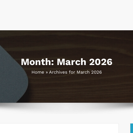
Month:
March 2026
Home
»
Archives for March 2026