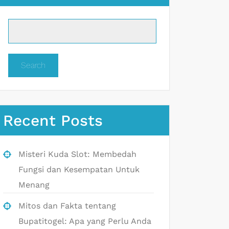
Search
Recent Posts
Misteri Kuda Slot: Membedah
Fungsi dan Kesempatan Untuk
Menang
Mitos dan Fakta tentang
Bupatitogel: Apa yang Perlu Anda