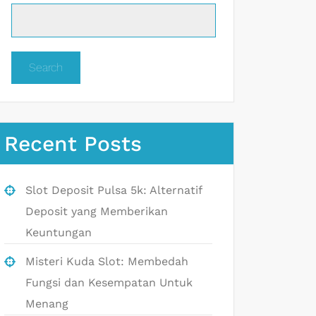
Search
Recent Posts
Slot Deposit Pulsa 5k: Alternatif
Deposit yang Memberikan
Keuntungan
Misteri Kuda Slot: Membedah
Fungsi dan Kesempatan Untuk
Menang