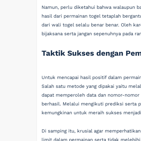
Namun, perlu diketahui bahwa walaupun ba
hasil dari permainan togel tetaplah bergan
dari wali togel selalu benar benar. Oleh ka
bijaksana serta jangan sepenuhnya pada ra
Taktik Sukses dengan Pe
Untuk mencapai hasil positif dalam permaina
Salah satu metode yang dipakai yaitu mela
dapat memperoleh data dan nomor-nomor y
berhasil. Melalui mengikuti prediksi serta p
kemungkinan untuk meraih sukses menjadi l
Di samping itu, krusial agar memperhatik
limit dalam permainan serta tidak melebihi