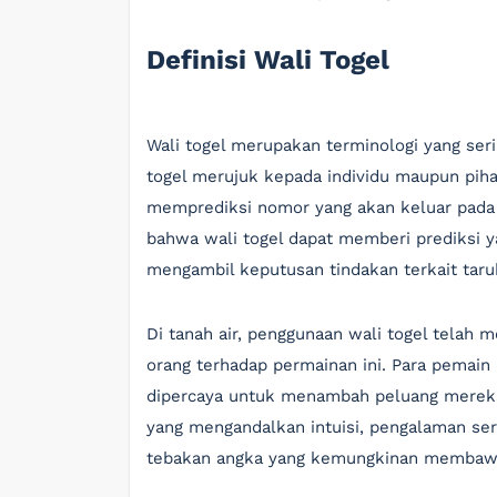
Definisi Wali Togel
Wali togel merupakan terminologi yang seri
togel merujuk kepada individu maupun pihak
memprediksi nomor yang akan keluar pada
bahwa wali togel dapat memberi prediksi y
mengambil keputusan tindakan terkait taru
Di tanah air, penggunaan wali togel telah 
orang terhadap permainan ini. Para pemain
dipercaya untuk menambah peluang mereka 
yang mengandalkan intuisi, pengalaman ser
tebakan angka yang kemungkinan membawa