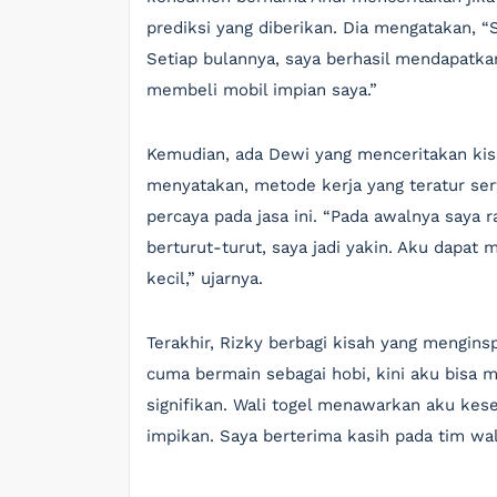
prediksi yang diberikan. Dia mengatakan,
Setiap bulannya, saya berhasil mendapatkan
membeli mobil impian saya.”
Kemudian, ada Dewi yang menceritakan kis
menyatakan, metode kerja yang teratur s
percaya pada jasa ini. “Pada awalnya saya 
berturut-turut, saya jadi yakin. Aku dapa
kecil,” ujarnya.
Terakhir, Rizky berbagi kisah yang menginspir
cuma bermain sebagai hobi, kini aku bisa
signifikan. Wali togel menawarkan aku kes
impikan. Saya berterima kasih pada tim wal