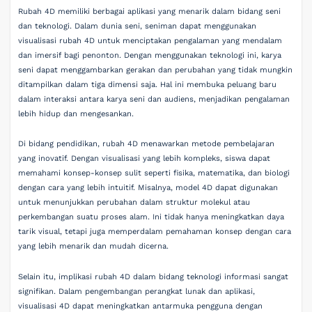
Rubah 4D memiliki berbagai aplikasi yang menarik dalam bidang seni
dan teknologi. Dalam dunia seni, seniman dapat menggunakan
visualisasi rubah 4D untuk menciptakan pengalaman yang mendalam
dan imersif bagi penonton. Dengan menggunakan teknologi ini, karya
seni dapat menggambarkan gerakan dan perubahan yang tidak mungkin
ditampilkan dalam tiga dimensi saja. Hal ini membuka peluang baru
dalam interaksi antara karya seni dan audiens, menjadikan pengalaman
lebih hidup dan mengesankan.
Di bidang pendidikan, rubah 4D menawarkan metode pembelajaran
yang inovatif. Dengan visualisasi yang lebih kompleks, siswa dapat
memahami konsep-konsep sulit seperti fisika, matematika, dan biologi
dengan cara yang lebih intuitif. Misalnya, model 4D dapat digunakan
untuk menunjukkan perubahan dalam struktur molekul atau
perkembangan suatu proses alam. Ini tidak hanya meningkatkan daya
tarik visual, tetapi juga memperdalam pemahaman konsep dengan cara
yang lebih menarik dan mudah dicerna.
Selain itu, implikasi rubah 4D dalam bidang teknologi informasi sangat
signifikan. Dalam pengembangan perangkat lunak dan aplikasi,
visualisasi 4D dapat meningkatkan antarmuka pengguna dengan