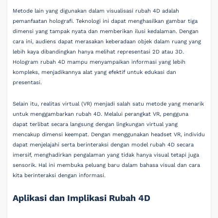
Metode lain yang digunakan dalam visualisasi rubah 4D adalah
pemanfaatan holografi. Teknologi ini dapat menghasilkan gambar tiga
dimensi yang tampak nyata dan memberikan ilusi kedalaman. Dengan
cara ini, audiens dapat merasakan keberadaan objek dalam ruang yang
lebih kaya dibandingkan hanya melihat representasi 2D atau 3D.
Hologram rubah 4D mampu menyampaikan informasi yang lebih
kompleks, menjadikannya alat yang efektif untuk edukasi dan
presentasi.
Selain itu, realitas virtual (VR) menjadi salah satu metode yang menarik
untuk menggambarkan rubah 4D. Melalui perangkat VR, pengguna
dapat terlibat secara langsung dengan lingkungan virtual yang
mencakup dimensi keempat. Dengan menggunakan headset VR, individu
dapat menjelajahi serta berinteraksi dengan model rubah 4D secara
imersif, menghadirkan pengalaman yang tidak hanya visual tetapi juga
sensorik. Hal ini membuka peluang baru dalam bahasa visual dan cara
kita berinteraksi dengan informasi.
Aplikasi dan Implikasi Rubah 4D