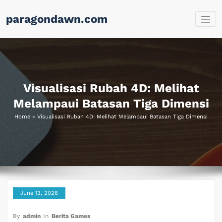
Skip
paragondawn.com
to
content
Visualisasi Rubah 4D: Melihat
Melampaui Batasan Tiga Dimensi
Home
»
Visualisasi Rubah 4D: Melihat Melampaui Batasan Tiga Dimensi
June 13, 2026
By
admin
In
Berita Games