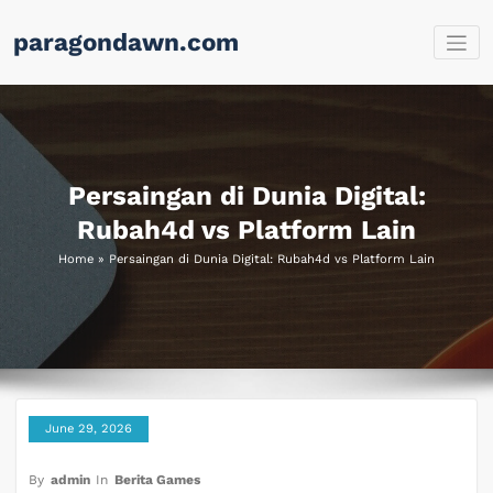
Skip
paragondawn.com
to
content
Persaingan di Dunia Digital:
Rubah4d vs Platform Lain
Home
»
Persaingan di Dunia Digital: Rubah4d vs Platform Lain
June 29, 2026
By
admin
In
Berita Games