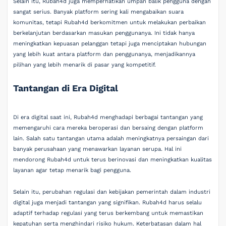
Selain itu, Rubah4d juga memperhatikan umpan balik pengguna dengan
sangat serius. Banyak platform sering kali mengabaikan suara
komunitas, tetapi Rubah4d berkomitmen untuk melakukan perbaikan
berkelanjutan berdasarkan masukan penggunanya. Ini tidak hanya
meningkatkan kepuasan pelanggan tetapi juga menciptakan hubungan
yang lebih kuat antara platform dan penggunanya, menjadikannya
pilihan yang lebih menarik di pasar yang kompetitif.
Tantangan di Era Digital
Di era digital saat ini, Rubah4d menghadapi berbagai tantangan yang
memengaruhi cara mereka beroperasi dan bersaing dengan platform
lain. Salah satu tantangan utama adalah meningkatnya persaingan dari
banyak perusahaan yang menawarkan layanan serupa. Hal ini
mendorong Rubah4d untuk terus berinovasi dan meningkatkan kualitas
layanan agar tetap menarik bagi pengguna.
Selain itu, perubahan regulasi dan kebijakan pemerintah dalam industri
digital juga menjadi tantangan yang signifikan. Rubah4d harus selalu
adaptif terhadap regulasi yang terus berkembang untuk memastikan
kepatuhan serta menghindari risiko hukum. Keterbatasan dalam hal