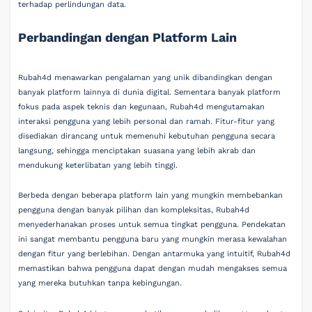
terhadap perlindungan data.
Perbandingan dengan Platform Lain
Rubah4d menawarkan pengalaman yang unik dibandingkan dengan
banyak platform lainnya di dunia digital. Sementara banyak platform
fokus pada aspek teknis dan kegunaan, Rubah4d mengutamakan
interaksi pengguna yang lebih personal dan ramah. Fitur-fitur yang
disediakan dirancang untuk memenuhi kebutuhan pengguna secara
langsung, sehingga menciptakan suasana yang lebih akrab dan
mendukung keterlibatan yang lebih tinggi.
Berbeda dengan beberapa platform lain yang mungkin membebankan
pengguna dengan banyak pilihan dan kompleksitas, Rubah4d
menyederhanakan proses untuk semua tingkat pengguna. Pendekatan
ini sangat membantu pengguna baru yang mungkin merasa kewalahan
dengan fitur yang berlebihan. Dengan antarmuka yang intuitif, Rubah4d
memastikan bahwa pengguna dapat dengan mudah mengakses semua
yang mereka butuhkan tanpa kebingungan.