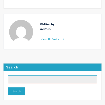
Written by:
admin
View All Posts
Search
Search