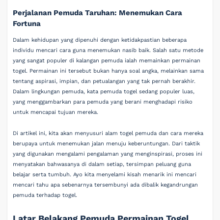
Perjalanan Pemuda Taruhan: Menemukan Cara
Fortuna
Dalam kehidupan yang dipenuhi dengan ketidakpastian beberapa
individu mencari cara guna menemukan nasib baik. Salah satu metode
yang sangat populer di kalangan pemuda ialah memainkan permainan
togel. Permainan ini tersebut bukan hanya soal angka, melainkan sama
tentang aspirasi, impian, dan petualangan yang tak pernah berakhir.
Dalam lingkungan pemuda, kata pemuda togel sedang populer luas,
yang menggambarkan para pemuda yang berani menghadapi risiko
untuk mencapai tujuan mereka.
Di artikel ini, kita akan menyusuri alam togel pemuda dan cara mereka
berupaya untuk menemukan jalan menuju keberuntungan. Dari taktik
yang digunakan mengalami pengalaman yang menginspirasi, proses ini
menyatakan bahwasanya di dalam setiap, tersimpan peluang guna
belajar serta tumbuh. Ayo kita menyelami kisah menarik ini mencari
mencari tahu apa sebenarnya tersembunyi ada dibalik kegandrungan
pemuda terhadap togel.
Latar Belakang Pemuda Permainan Togel