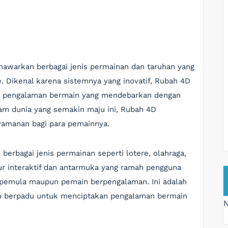
awarkan berbagai jenis permainan dan taruhan yang
. Dikenal karena sistemnya yang inovatif, Rubah 4D
 pengalaman bermain yang mendebarkan dengan
lam dunia yang semakin maju ini, Rubah 4D
manan bagi para pemainnya.
erbagai jenis permainan seperti lotere, olahraga,
ur interaktif dan antarmuka yang ramah pengguna
 pemula maupun pemain berpengalaman. Ini adalah
an berpadu untuk menciptakan pengalaman bermain