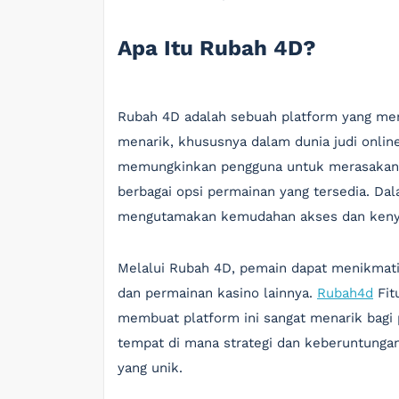
Apa Itu Rubah 4D?
Rubah 4D adalah sebuah platform yang men
menarik, khususnya dalam dunia judi online
memungkinkan pengguna untuk merasakan
berbagai opsi permainan yang tersedia. Da
mengutamakan kemudahan akses dan kenya
Melalui Rubah 4D, pemain dapat menikmati b
dan permainan kasino lainnya.
Rubah4d
Fit
membuat platform ini sangat menarik bagi
tempat di mana strategi dan keberuntung
yang unik.