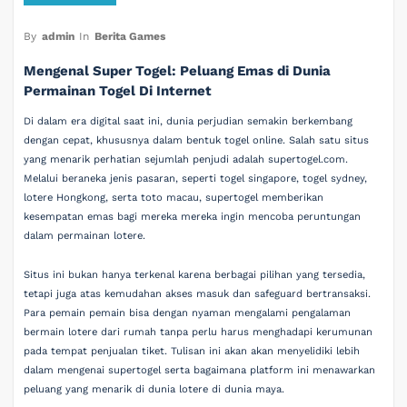
By
admin
In
Berita Games
Mengenal Super Togel: Peluang Emas di Dunia
Permainan Togel Di Internet
Di dalam era digital saat ini, dunia perjudian semakin berkembang
dengan cepat, khususnya dalam bentuk togel online. Salah satu situs
yang menarik perhatian sejumlah penjudi adalah supertogel.com.
Melalui beraneka jenis pasaran, seperti togel singapore, togel sydney,
lotere Hongkong, serta toto macau, supertogel memberikan
kesempatan emas bagi mereka mereka ingin mencoba peruntungan
dalam permainan lotere.
Situs ini bukan hanya terkenal karena berbagai pilihan yang tersedia,
tetapi juga atas kemudahan akses masuk dan safeguard bertransaksi.
Para pemain pemain bisa dengan nyaman mengalami pengalaman
bermain lotere dari rumah tanpa perlu harus menghadapi kerumunan
pada tempat penjualan tiket. Tulisan ini akan akan menyelidiki lebih
dalam mengenai supertogel serta bagaimana platform ini menawarkan
peluang yang menarik di dunia lotere di dunia maya.