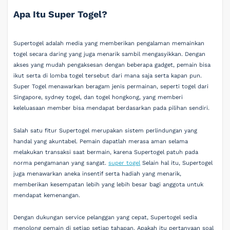
Apa Itu Super Togel?
Supertogel adalah media yang memberikan pengalaman memainkan
togel secara daring yang juga menarik sambil mengasyikkan. Dengan
akses yang mudah pengaksesan dengan beberapa gadget, pemain bisa
ikut serta di lomba togel tersebut dari mana saja serta kapan pun.
Super Togel menawarkan beragam jenis permainan, seperti togel dari
Singapore, sydney togel, dan togel hongkong, yang memberi
keleluasaan member bisa mendapat berdasarkan pada pilihan sendiri.
Salah satu fitur Supertogel merupakan sistem perlindungan yang
handal yang akuntabel. Pemain dapatlah merasa aman selama
melakukan transaksi saat bermain, karena Supertogel patuh pada
norma pengamanan yang sangat.
super togel
Selain hal itu, Supertogel
juga menawarkan aneka insentif serta hadiah yang menarik,
memberikan kesempatan lebih yang lebih besar bagi anggota untuk
mendapat kemenangan.
Dengan dukungan service pelanggan yang cepat, Supertogel sedia
menolong pemain di setiap setiap tahapan. Apakah itu pertanyaan soal