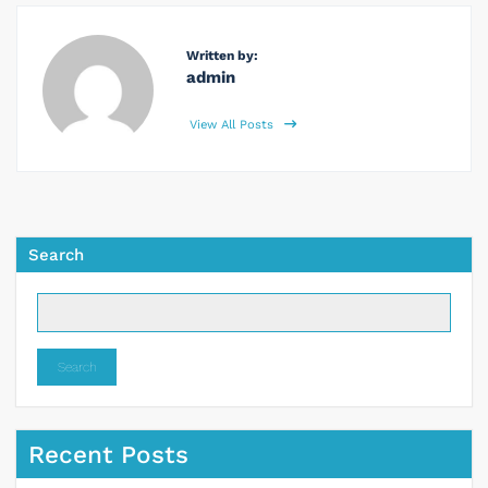
Written by:
admin
View All Posts
Search
Search
Recent Posts