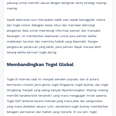
peluang untuk memilih sesuai dengan keinginan serta strategi masing-
masing.
Aspek keamanan pun merupakan salah satu aspek keunggulan utama
dari togel online. Sebagian besar situs dan memakai teknologi
pengaman data untuk melindungi informasi pemain dan transaksi
keuangan. Ini memberikan keamanan untuk para pemain ketika
melakukan taruhan dan meminta hadiah yang diperoleh. Dengan
pengaturan peraturan yang ketat, para pemain dapat merasa lebih
tenang ketika bermain togel daring.
Membandingkan Togel Global
Togel di internet saat ini menjadi semakin populer, dan di antara
bermacam-macam jenis game, togel Singapore, togel Sydney, dan togel
Hongkong menjadi yang paling banyak diperbincangkan. Masing-masing
memiliki karakteristik tersendiri yang mana menggugah minat peserta.
Togel SGP terkenal karena metode yang mana jelas dan pengundian
yang mana diadakan secara rutin, sementara togel Sydney memberikan
beragam permainan dan hadiah yang menarik. Di sisi lain, togel