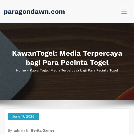
Skip
paragondawn.com
to
content
KawanTogel: Media Terpercaya
bagi Para Pecinta Togel
Home
»
KawanTogel: Media Terpercaya bagi Para Pecinta Togel
June 17, 2026
By
admin
In
Berita Games