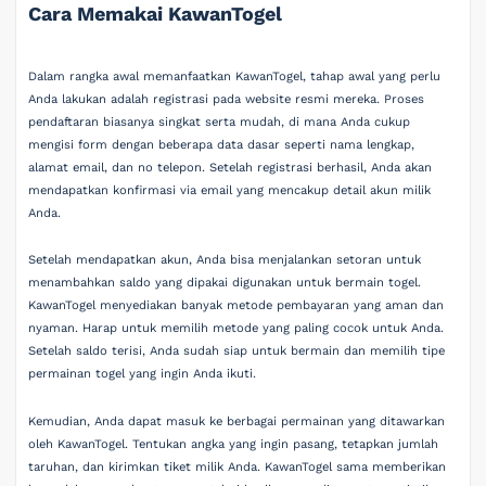
Cara Memakai KawanTogel
Dalam rangka awal memanfaatkan KawanTogel, tahap awal yang perlu
Anda lakukan adalah registrasi pada website resmi mereka. Proses
pendaftaran biasanya singkat serta mudah, di mana Anda cukup
mengisi form dengan beberapa data dasar seperti nama lengkap,
alamat email, dan no telepon. Setelah registrasi berhasil, Anda akan
mendapatkan konfirmasi via email yang mencakup detail akun milik
Anda.
Setelah mendapatkan akun, Anda bisa menjalankan setoran untuk
menambahkan saldo yang dipakai digunakan untuk bermain togel.
KawanTogel menyediakan banyak metode pembayaran yang aman dan
nyaman. Harap untuk memilih metode yang paling cocok untuk Anda.
Setelah saldo terisi, Anda sudah siap untuk bermain dan memilih tipe
permainan togel yang ingin Anda ikuti.
Kemudian, Anda dapat masuk ke berbagai permainan yang ditawarkan
oleh KawanTogel. Tentukan angka yang ingin pasang, tetapkan jumlah
taruhan, dan kirimkan tiket milik Anda. KawanTogel sama memberikan