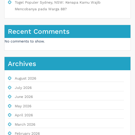
Togel Populer Sydney, NSW: Kenapa Kamu Wajib
Mencobanya pada Warga 88?
Recent Comments
No comments to show.
Archives
August 2026
July 2026
June 2026
May 2026
April 2026
March 2026
February 2026