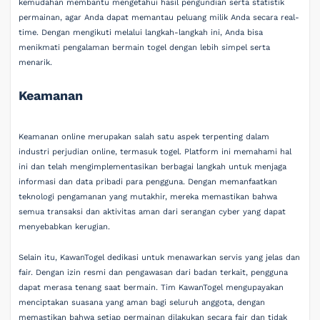
kemudahan membantu mengetahui hasil pengundian serta statistik
permainan, agar Anda dapat memantau peluang milik Anda secara real-
time. Dengan mengikuti melalui langkah-langkah ini, Anda bisa
menikmati pengalaman bermain togel dengan lebih simpel serta
menarik.
Keamanan
Keamanan online merupakan salah satu aspek terpenting dalam
industri perjudian online, termasuk togel. Platform ini memahami hal
ini dan telah mengimplementasikan berbagai langkah untuk menjaga
informasi dan data pribadi para pengguna. Dengan memanfaatkan
teknologi pengamanan yang mutakhir, mereka memastikan bahwa
semua transaksi dan aktivitas aman dari serangan cyber yang dapat
menyebabkan kerugian.
Selain itu, KawanTogel dedikasi untuk menawarkan servis yang jelas dan
fair. Dengan izin resmi dan pengawasan dari badan terkait, pengguna
dapat merasa tenang saat bermain. Tim KawanTogel mengupayakan
menciptakan suasana yang aman bagi seluruh anggota, dengan
memastikan bahwa setiap permainan dilakukan secara fair dan tidak