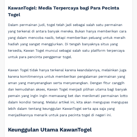
KawanTogel: Media Terpercaya bagi Para Pecinta
Togel
Dalam permainan judi, togel telah jadi sebagai salah satu permainan
yang terkenal di antara banyak mereka. Bukan hanya memberikan cara
yang dalam mencoba nasib, tetapi memberikan peluang untuk meraih
hadiah yang sangat menggiurkan. Di tengah banyaknya situs yang
tersedia, Kawan Togel muncul sebagai salah satu platform terpercaya
untuk para pencinta penggemar togel.
Kawan Togel tidak hanya terkenal karena keandalannya, melainkan juga
karena komitmennya untuk memberikan pengalaman permainan yang
aman yang menyenangkan serta menyenangkan. Dengan fitur canggih
dan kemudahan akses, Kawan Togel menjadi pilihan utama bagi banyak
pemain yang ingin ingin memasang bet dan menikmati permainan lotto
dalam kondisi tenang. Melalui artikel ini, kita akan mengupas mengupas
lebih dalam tentang keunggulan KawanTogel serta apa saja yang
menjadikannya menarik untuk para pecinta togel di negeri ini.
Keunggulan Utama KawanTogel