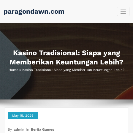
Skip
paragondawn.com
to
content
Kasino Tradisional: Siapa yang
Memberikan Keuntungan Lebih?
Home
»
Kasino Tradisional: Siapa yang Memberikan Keuntungan Lebih?
May 15, 2026
By
admin
In
Berita Games