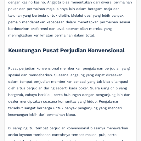
dengan kasino kasino. Anggota bisa menentukan dari diversi permainan
poker dan permainan meja lainnya lain dalam beragam meja dan
taruhan yang berbeda untuk dipilih. Melalui opsi yang lebih banyak,
pemain mendapatkan kebebasan dalam menetapkan permainan sesuai
berdasarkan preferensi dan level keterampilan mereka, yang
meningkatkan kenikmatan permainan dalam total.
Keuntungan Pusat Perjudian Konvensional
Pusat perjudian konvensional memberikan pengalaman perjudian yang
spesial dan mendebarkan. Suasana langsung yang dapat dirasakan
dalam tempat perjudian memberikan sensasi yang tak bisa dilampaui
oleh situs perjudian daring seperti kuda poker. Suara uang chip yang
bergerak, cahaya berkilau, serta hubungan dengan pengunjung lain dan
dealer menciptakan suasana komunitas yang hidup. Pengalaman
tersebut sangat berharga untuk banyak pengunjung yang mencari
kesenangan lebih dari permainan biasa.
Di samping itu, tempat perjudian konvensional biasanya menawarkan
aneka layanan tambahan contohnya tempat makan, pub, serta