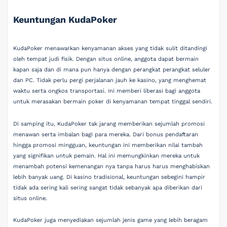
Keuntungan KudaPoker
KudaPoker menawarkan kenyamanan akses yang tidak sulit ditandingi
oleh tempat judi fisik. Dengan situs online, anggota dapat bermain
kapan saja dan di mana pun hanya dengan perangkat perangkat seluler
dan PC. Tidak perlu pergi perjalanan jauh ke kasino, yang menghemat
waktu serta ongkos transportasi. Ini memberi liberasi bagi anggota
untuk merasakan bermain poker di kenyamanan tempat tinggal sendiri.
Di samping itu, KudaPoker tak jarang memberikan sejumlah promosi
menawan serta imbalan bagi para mereka. Dari bonus pendaftaran
hingga promosi mingguan, keuntungan ini memberikan nilai tambah
yang signifikan untuk pemain. Hal ini memungkinkan mereka untuk
menambah potensi kemenangan nya tanpa harus harus menghabiskan
lebih banyak uang. Di kasino tradisional, keuntungan sebegini hampir
tidak ada sering kali sering sangat tidak sebanyak apa diberikan dari
situs online.
KudaPoker juga menyediakan sejumlah jenis game yang lebih beragam