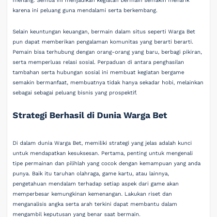
menang. Semua ini menjadikan kegiatan bermain semakin menarik
karena ini peluang guna mendalami serta berkembang.
Selain keuntungan keuangan, bermain dalam situs seperti Warga Bet
pun dapat memberikan pengalaman komunitas yang berarti berarti.
Pemain bisa terhubung dengan orang-orang yang baru, berbagi pikiran,
serta memperluas relasi sosial. Perpaduan di antara penghasilan
tambahan serta hubungan sosial ini membuat kegiatan bergame
semakin bermanfaat, membuatnya tidak hanya sekadar hobi, melainkan
sebagai sebagai peluang bisnis yang prospektif.
Strategi Berhasil di Dunia Warga Bet
Di dalam dunia Warga Bet, memiliki strategi yang jelas adalah kunci
untuk mendapatkan kesuksesan. Pertama, penting untuk mengenali
tipe permainan dan pilihlah yang cocok dengan kemampuan yang anda
punya. Baik itu taruhan olahraga, game kartu, atau lainnya,
pengetahuan mendalam terhadap setiap aspek dari game akan
memperbesar kemungkinan kemenangan. Lakukan riset dan
menganalisis angka serta arah terkini dapat membantu dalam
mengambil keputusan yang benar saat bermain.