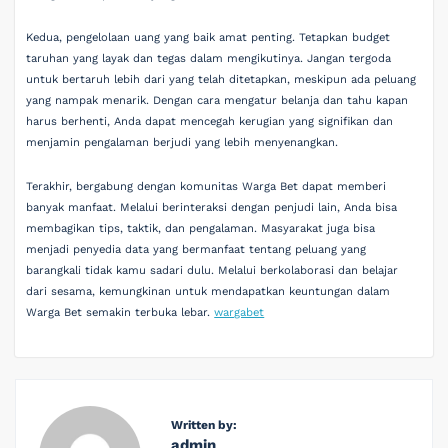
Kedua, pengelolaan uang yang baik amat penting. Tetapkan budget
taruhan yang layak dan tegas dalam mengikutinya. Jangan tergoda
untuk bertaruh lebih dari yang telah ditetapkan, meskipun ada peluang
yang nampak menarik. Dengan cara mengatur belanja dan tahu kapan
harus berhenti, Anda dapat mencegah kerugian yang signifikan dan
menjamin pengalaman berjudi yang lebih menyenangkan.
Terakhir, bergabung dengan komunitas Warga Bet dapat memberi
banyak manfaat. Melalui berinteraksi dengan penjudi lain, Anda bisa
membagikan tips, taktik, dan pengalaman. Masyarakat juga bisa
menjadi penyedia data yang bermanfaat tentang peluang yang
barangkali tidak kamu sadari dulu. Melalui berkolaborasi dan belajar
dari sesama, kemungkinan untuk mendapatkan keuntungan dalam
Warga Bet semakin terbuka lebar.
wargabet
Written by:
admin