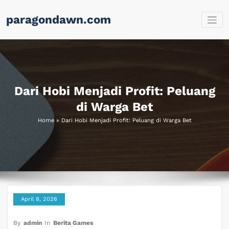
Skip
paragondawn.com
to
content
Dari Hobi Menjadi Profit: Peluang
di Warga Bet
Home
»
Dari Hobi Menjadi Profit: Peluang di Warga Bet
April 8, 2026
By
admin
In
Berita Games