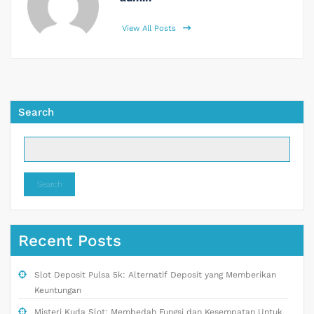
View All Posts
Search
Search
Recent Posts
Slot Deposit Pulsa 5k: Alternatif Deposit yang Memberikan
Keuntungan
Misteri Kuda Slot: Membedah Fungsi dan Kesempatan Untuk