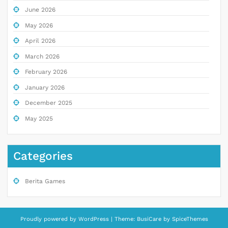
June 2026
May 2026
April 2026
March 2026
February 2026
January 2026
December 2025
May 2025
Categories
Berita Games
Proudly powered by
WordPress
| Theme:
BusiCare
by
SpiceThemes