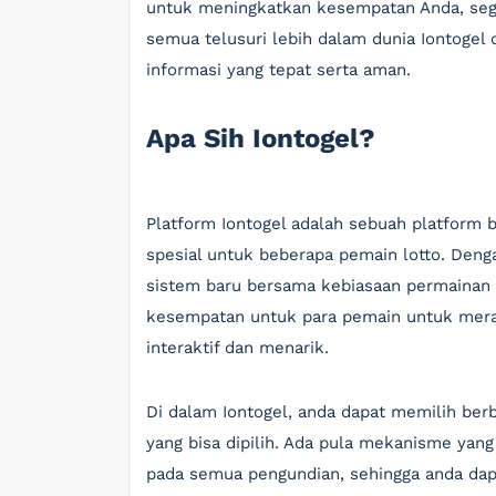
untuk meningkatkan kesempatan Anda, segal
semua telusuri lebih dalam dunia Iontoge
informasi yang tepat serta aman.
Apa Sih Iontogel?
Platform Iontogel adalah sebuah platfor
spesial untuk beberapa pemain lotto. Den
sistem baru bersama kebiasaan permainan l
kesempatan untuk para pemain untuk merasa
interaktif dan menarik.
Di dalam Iontogel, anda dapat memilih be
yang bisa dipilih. Ada pula mekanisme ya
pada semua pengundian, sehingga anda dap