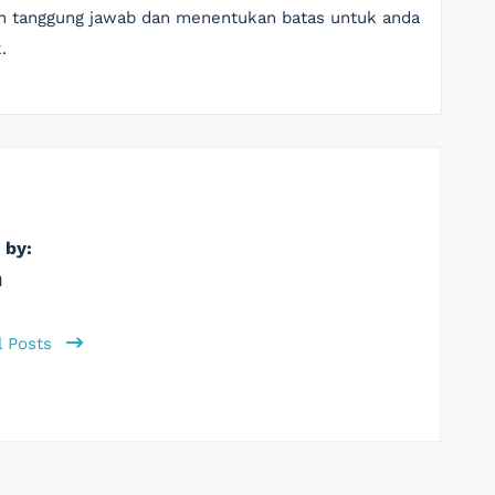
an tanggung jawab dan menentukan batas untuk anda
.
 by:
n
l Posts