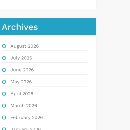
Archives
August 2026
July 2026
June 2026
May 2026
April 2026
March 2026
February 2026
January 2026