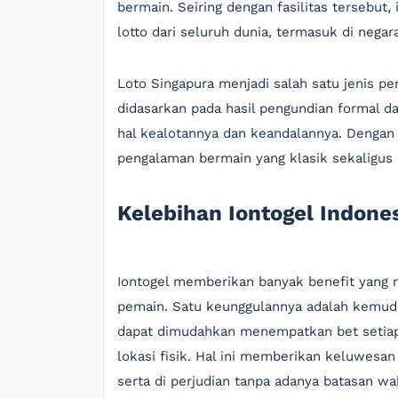
bermain. Seiring dengan fasilitas tersebut
lotto dari seluruh dunia, termasuk di negar
Loto Singapura menjadi salah satu jenis pe
didasarkan pada hasil pengundian formal da
hal kealotannya dan keandalannya. Dengan
pengalaman bermain yang klasik sekaligu
Kelebihan Iontogel Indone
Iontogel memberikan banyak benefit yang
pemain. Satu keunggulannya adalah kemuda
dapat dimudahkan menempatkan bet setiap
lokasi fisik. Hal ini memberikan keluwesa
serta di perjudian tanpa adanya batasan wa