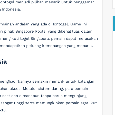
, iontogel menjadi pilihan menarik untuk penggemar
a Indonesia.
rmainan andalan yang ada di Iontogel. Game ini
ri pihak Singapore Pools, yang dikenal luas dalam
 mengikuti togel Singapura, pemain dapat merasakan
s mendapatkan peluang kemenangan yang menarik.
sia
 menghadirkannya semakin menarik untuk kalangan
han akses. Melalui sistem daring, para pemain
 saat dan dimanapun tanpa harus mengunjungi
n sangat tinggi serta memungkinkan pemain agar ikut
ktu.