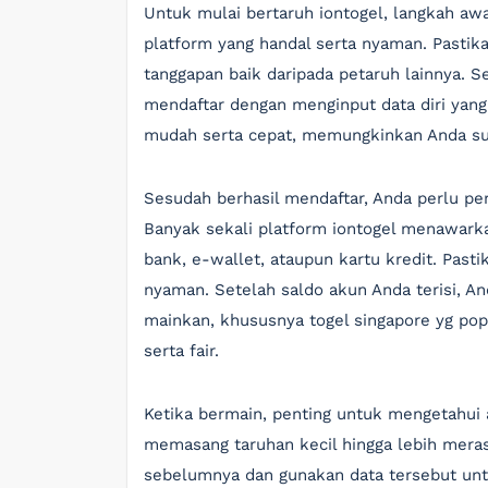
Untuk mulai bertaruh iontogel, langkah aw
platform yang handal serta nyaman. Pastikan
tanggapan baik daripada petaruh lainnya. 
mendaftar dengan menginput data diri yang
mudah serta cepat, memungkinkan Anda su
Sesudah berhasil mendaftar, Anda perlu pe
Banyak sekali platform iontogel menawark
bank, e-wallet, ataupun kartu kredit. Pas
nyaman. Setelah saldo akun Anda terisi, A
mainkan, khususnya togel singapore yg po
serta fair.
Ketika bermain, penting untuk mengetahui 
memasang taruhan kecil hingga lebih meras
sebelumnya dan gunakan data tersebut un