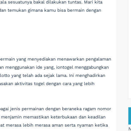
a sesuatunya bakal dilakukan tuntas. Mari kita
l dan temukan gimana kamu bisa bermain dengan
m bermain yang menyediakan menawarkan pengalaman
gan menggunakan ide yang, iontogel menggabungkan
otto yang telah ada sejak lama. Ini menghadirkan
kan aktivitas togel dengan cara yang lebih
rbagai jenis permainan dengan beraneka ragam nomor
ng menjamin memastikan keterbukaan dan keadilan
at merasa lebih merasa aman serta nyaman ketika