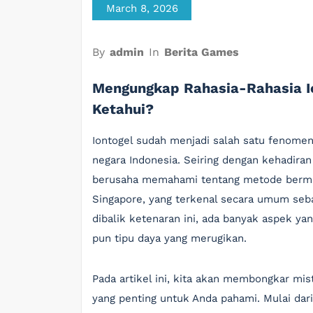
March 8, 2026
By
admin
In
Berita Games
Mengungkap Rahasia-Rahasia Io
Ketahui?
Iontogel sudah menjadi salah satu fenomen
negara Indonesia. Seiring dengan kehadiran
berusaha memahami tentang metode bermain
Singapore, yang terkenal secara umum sebag
dibalik ketenaran ini, ada banyak aspek ya
pun tipu daya yang merugikan.
Pada artikel ini, kita akan membongkar mis
yang penting untuk Anda pahami. Mulai dari 