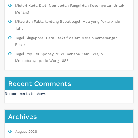
Misteri Kuda Slot: Membedah Fungsi dan Kesempatan Untuk
Menang
Mitos dan Fakta tentang Bupatitogel: Apa yang Perlu Anda
Tahu
Togel Singapore: Cara Efektif dalam Meraih Kemenangan
Besar
Togel Populer Sydney, NSW: Kenapa Kamu Wajib
Mencobanya pada Warga 88?
Recent Comments
No comments to show.
Archives
August 2026