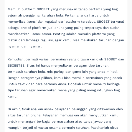
Memilih platform SBOBET yang merupakan tahap pertama yang bagi
sejumlah penggemar taruhan bola. Pertama, anda harus untuk
memeriksa lisensi dan regulasi dari platform tersebut. SBOBET terkenal
sebagai one of platform judi online yang paling terpercaya dan sudah
mendapatkan lisensi resmi. Penting adalah memilih platform yang
diatur dari lembaga regulasi, agar kamu bisa melakukan taruhan dengan
nyaman dan nyaman.
Kemudian, cermati variasi permainan yang ditawarkan oleh SBOBET dan
SBOBET88. Situs ini harus menyediakan beragam tipe taruhan,
termasuk taruhan bola, mix parlay, dan game lain yang anda minati.
Dengan beragamnya pilihan, kamu bisa memilih permainan yang cocok
untuk taktik dan cara bermain Anda. Cobalah untuk meneliti berbagai
tipe taruhan agar menemukan mana yang paling menguntungkan bagi
kamu.
Di akhir, tidak abaikan aspek pelayanan pelanggan yang ditawarkan oleh
situs taruhan online. Pelayanan memuaskan akan menyulitkan kamu
untuk menangani berbagai permasalahan atau tanya jawab yang
mungkin terjadi di waktu selama bermain taruhan. Pastikanlah situs