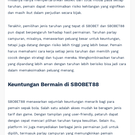
misalnya hanya mempertaruhkan sedikit dari total modal pada setiap
taruhan, pemain dapat meminimalkan risiko kehilangan yang signifikan
dan masih ikut dalam perjudian secara bijak.
Terakhir, pemilihan jenis taruhan yang tepat di SBOBET dan SBOBET88
pun dapat berpengaruh terhadap hasil permainan. Taruhan parlay
campuran, misalnya, menawarkan peluang besar untuk keuntungan,
tetapi juga datang dengan risiko lebih tinggi yang lebih besar. Pemain
harus memahami cara kerja setiap jenis taruhan dan memilih yang
cocok dengan strategi dan tujuan mereka. Mengkombinasikan taruhan
yang dipandang lebih aman dengan taruhan lebih berisiko bisa jadi cara
dalam memaksimalkan peluang menang.
Keuntungan Bermain di SBOBET88
SBOBET88 menawarkan sejumlah keuntungan menarik bagi para
pemain sepak bola. Salah satu adalah akses mudah ke beragam jenis
tarif dan game. Dengan tampilan yang user-friendly, petaruh dapat
dengan cepat mencari pilihan taruhan tanpa kesulitan. Selain itu,
platform ini juga menyediakan berbagai jenis permainan judi untuk
dipilih, termasuk parlay campuran yang memungkinkan pemain