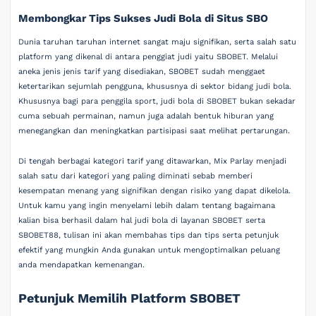
Membongkar Tips Sukses Judi Bola di Situs SBO
Dunia taruhan taruhan internet sangat maju signifikan, serta salah satu
platform yang dikenal di antara penggiat judi yaitu SBOBET. Melalui
aneka jenis jenis tarif yang disediakan, SBOBET sudah menggaet
ketertarikan sejumlah pengguna, khususnya di sektor bidang judi bola.
Khususnya bagi para penggila sport, judi bola di SBOBET bukan sekadar
cuma sebuah permainan, namun juga adalah bentuk hiburan yang
menegangkan dan meningkatkan partisipasi saat melihat pertarungan.
Di tengah berbagai kategori tarif yang ditawarkan, Mix Parlay menjadi
salah satu dari kategori yang paling diminati sebab memberi
kesempatan menang yang signifikan dengan risiko yang dapat dikelola.
Untuk kamu yang ingin menyelami lebih dalam tentang bagaimana
kalian bisa berhasil dalam hal judi bola di layanan SBOBET serta
SBOBET88, tulisan ini akan membahas tips dan tips serta petunjuk
efektif yang mungkin Anda gunakan untuk mengoptimalkan peluang
anda mendapatkan kemenangan.
Petunjuk Memilih Platform SBOBET