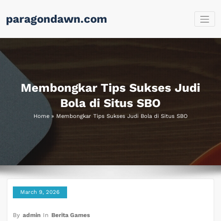
Skip
paragondawn.com
to
content
Membongkar Tips Sukses Judi
Bola di Situs SBO
Home
»
Membongkar Tips Sukses Judi Bola di Situs SBO
March 9, 2026
By
admin
In
Berita Games