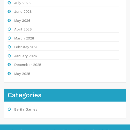
July 2026
June 2026
May 2026
April 2026
March 2026
February 2026
January 2026
December 2025
May 2025
Categories
Berita Games