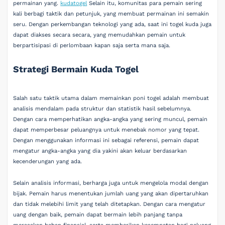
permainan yang.
kudatogel
Selain itu, komunitas para pemain sering
kali berbagi taktik dan petunjuk, yang membuat permainan ini semakin
seru. Dengan perkembangan teknologi yang ada, saat ini togel kuda juga
dapat diakses secara secara, yang memudahkan pemain untuk
berpartisipasi di perlombaan kapan saja serta mana saja.
Strategi Bermain Kuda Togel
Salah satu taktik utama dalam memainkan poni togel adalah membuat
analisis mendalam pada struktur dan statistik hasil sebelumnya.
Dengan cara memperhatikan angka-angka yang sering muncul, pemain
dapat memperbesar peluangnya untuk menebak nomor yang tepat.
Dengan menggunakan informasi ini sebagai referensi, pemain dapat
mengatur angka-angka yang dia yakini akan keluar berdasarkan
kecenderungan yang ada.
Selain analisis informasi, berharga juga untuk mengelola modal dengan
bijak. Pemain harus menentukan jumlah uang yang akan dipertaruhkan
dan tidak melebihi limit yang telah ditetapkan. Dengan cara mengatur
uang dengan baik, pemain dapat bermain lebih panjang tanpa