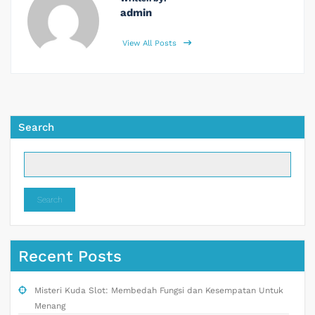
admin
View All Posts
Search
Search
Recent Posts
Misteri Kuda Slot: Membedah Fungsi dan Kesempatan Untuk
Menang