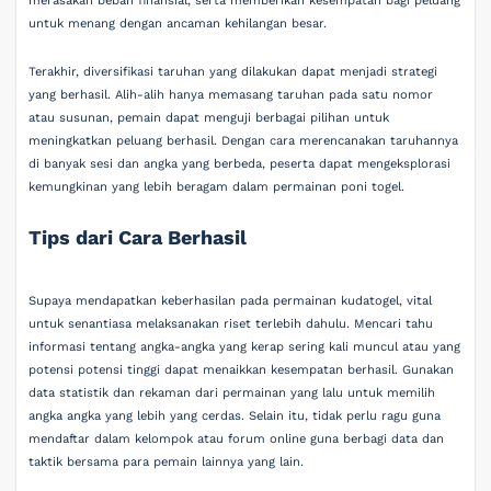
merasakan beban finansial, serta memberikan kesempatan bagi peluang
untuk menang dengan ancaman kehilangan besar.
Terakhir, diversifikasi taruhan yang dilakukan dapat menjadi strategi
yang berhasil. Alih-alih hanya memasang taruhan pada satu nomor
atau susunan, pemain dapat menguji berbagai pilihan untuk
meningkatkan peluang berhasil. Dengan cara merencanakan taruhannya
di banyak sesi dan angka yang berbeda, peserta dapat mengeksplorasi
kemungkinan yang lebih beragam dalam permainan poni togel.
Tips dari Cara Berhasil
Supaya mendapatkan keberhasilan pada permainan kudatogel, vital
untuk senantiasa melaksanakan riset terlebih dahulu. Mencari tahu
informasi tentang angka-angka yang kerap sering kali muncul atau yang
potensi potensi tinggi dapat menaikkan kesempatan berhasil. Gunakan
data statistik dan rekaman dari permainan yang lalu untuk memilih
angka angka yang lebih yang cerdas. Selain itu, tidak perlu ragu guna
mendaftar dalam kelompok atau forum online guna berbagi data dan
taktik bersama para pemain lainnya yang lain.