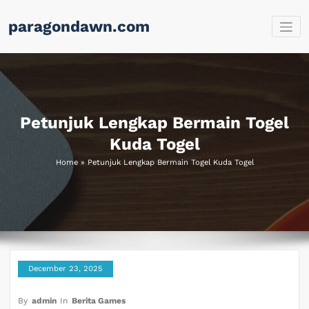
Skip
paragondawn.com
to
content
Petunjuk Lengkap Bermain Togel
Kuda Togel
Home
»
Petunjuk Lengkap Bermain Togel Kuda Togel
December 23, 2025
By
admin
In
Berita Games