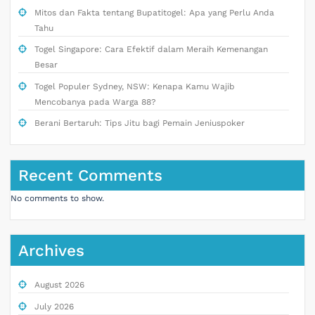
Mitos dan Fakta tentang Bupatitogel: Apa yang Perlu Anda
Tahu
Togel Singapore: Cara Efektif dalam Meraih Kemenangan
Besar
Togel Populer Sydney, NSW: Kenapa Kamu Wajib
Mencobanya pada Warga 88?
Berani Bertaruh: Tips Jitu bagi Pemain Jeniuspoker
Recent Comments
No comments to show.
Archives
August 2026
July 2026