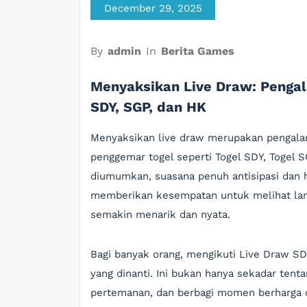
December 29, 2025
By
admin
In
Berita Games
Menyaksikan Live Draw: Penga
SDY, SGP, dan HK
Menyaksikan live draw merupakan pengalam
penggemar togel seperti Togel SDY, Togel SG
diumumkan, suasana penuh antisipasi dan 
memberikan kesempatan untuk melihat la
semakin menarik dan nyata.
Bagi banyak orang, mengikuti Live Draw SD
yang dinanti. Ini bukan hanya sekadar tenta
pertemanan, dan berbagi momen berharga 