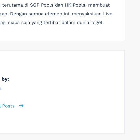
n, terutama di SGP Pools dan HK Pools, membuat
kan. Dengan semua elemen ini, menyaksikan Live
i siapa saja yang terlibat dalam dunia Togel.
 by:
n
l Posts