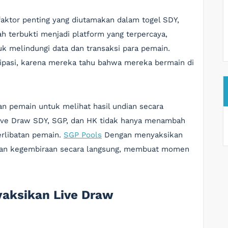
aktor penting yang diutamakan dalam togel SDY,
ah terbukti menjadi platform yang terpercaya,
k melindungi data dan transaksi para pemain.
sipasi, karena mereka tahu bahwa mereka bermain di
n pemain untuk melihat hasil undian secara
Live Draw SDY, SGP, dan HK tidak hanya menambah
erlibatan pemain.
SGP Pools
Dengan menyaksikan
dan kegembiraan secara langsung, membuat momen
aksikan Live Draw