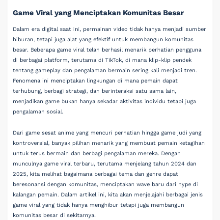
Game Viral yang Menciptakan Komunitas Besar
Dalam era digital saat ini, permainan video tidak hanya menjadi sumber
hiburan, tetapi juga alat yang efektif untuk membangun komunitas
besar. Beberapa game viral telah berhasil menarik perhatian pengguna
di berbagai platform, terutama di TikTok, di mana klip-klip pendek
tentang gameplay dan pengalaman bermain sering kali menjadi tren.
Fenomena ini menciptakan lingkungan di mana pemain dapat
terhubung, berbagi strategi, dan berinteraksi satu sama lain,
menjadikan game bukan hanya sekadar aktivitas individu tetapi juga
pengalaman sosial.
Dari game sesat anime yang mencuri perhatian hingga game judi yang
kontroversial, banyak pilihan menarik yang membuat pemain ketagihan
untuk terus bermain dan berbagi pengalaman mereka. Dengan
munculnya game viral terbaru, terutama menjelang tahun 2024 dan
2025, kita melihat bagaimana berbagai tema dan genre dapat
beresonansi dengan komunitas, menciptakan wave baru dari hype di
kalangan pemain. Dalam artikel ini, kita akan menjelajahi berbagai jenis
game viral yang tidak hanya menghibur tetapi juga membangun
komunitas besar di sekitarnya.