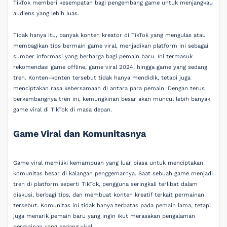
TikTok memberi kesempatan bagi pengembang game untuk menjangkau
audiens yang lebih luas.
Tidak hanya itu, banyak konten kreator di TikTok yang mengulas atau
membagikan tips bermain game viral, menjadikan platform ini sebagai
sumber informasi yang berharga bagi pemain baru. Ini termasuk
rekomendasi game offline, game viral 2024, hingga game yang sedang
tren. Konten-konten tersebut tidak hanya mendidik, tetapi juga
menciptakan rasa kebersamaan di antara para pemain. Dengan terus
berkembangnya tren ini, kemungkinan besar akan muncul lebih banyak
game viral di TikTok di masa depan.
Game Viral dan Komunitasnya
Game viral memiliki kemampuan yang luar biasa untuk menciptakan
komunitas besar di kalangan penggemarnya. Saat sebuah game menjadi
tren di platform seperti TikTok, pengguna seringkali terlibat dalam
diskusi, berbagi tips, dan membuat konten kreatif terkait permainan
tersebut. Komunitas ini tidak hanya terbatas pada pemain lama, tetapi
juga menarik pemain baru yang ingin ikut merasakan pengalaman
permainan yang sedang viral.